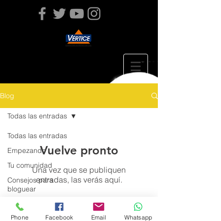
Blog
Todas las entradas
Todas las entradas
Vuelve pronto
Empezando
Tu comunidad
Una vez que se publiquen
entradas, las verás aquí.
Consejos para
bloguear
Phone
Facebook
Email
Whatsapp